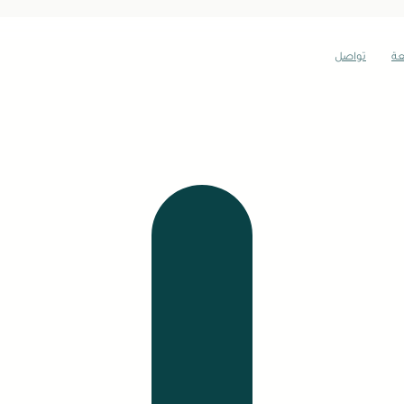
عة
تواصل