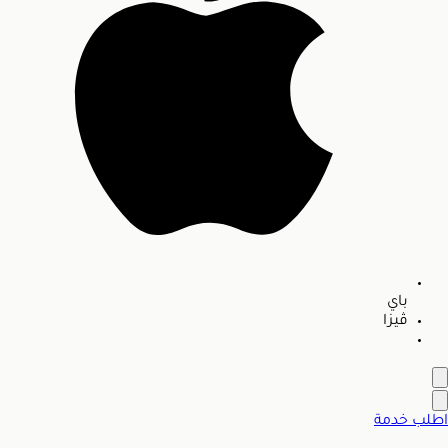
باي
ڤيزا
اطلب خدمة