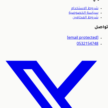
شروط الاستخدام
سياسة الخصوصية
شروط المحامين
تواصل
[email protected]
0532154748